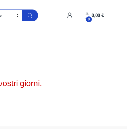
0,00
€
0
ostri giorni.