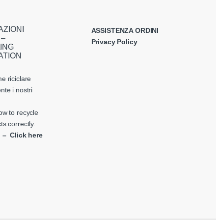
AZIONI
ASSISTENZA ORDINI
 –
Privacy Policy
ING
ATION
e riciclare
nte i nostri
ow to recycle
ts correctly.
i – Click here